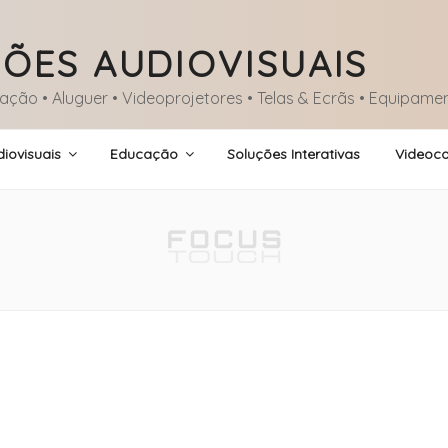
ÕES AUDIOVISUAIS
lação • Aluguer • Videoprojetores • Telas & Ecrãs • Equipame
iovisuais
Educação
Soluções Interativas
Videoco