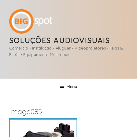
Saltar
para
o
conteúdo
SOLUÇÕES AUDIOVISUAIS
Comércio • Instalação • Aluguer • Videoprojetores • Telas &
Ecrãs • Equipamento Multimédia
Menu
image083