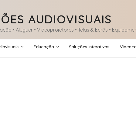
ÕES AUDIOVISUAIS
lação • Aluguer • Videoprojetores • Telas & Ecrãs • Equipame
iovisuais
Educação
Soluções Interativas
Videoco