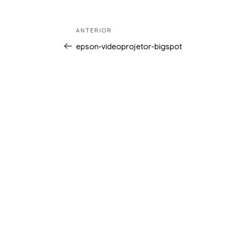
Navegação
Conteúdo
ANTERIOR
de
anterior
epson-videoprojetor-bigspot
artigos