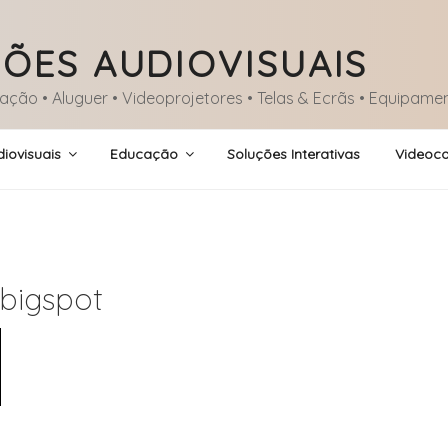
ÕES AUDIOVISUAIS
lação • Aluguer • Videoprojetores • Telas & Ecrãs • Equipame
iovisuais
Educação
Soluções Interativas
Videoco
bigspot