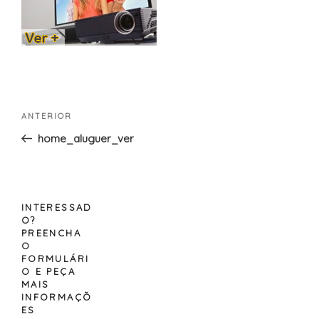
Navegação
Conteúdo
ANTERIOR
de
anterior
home_aluguer_ver
artigos
INTERESSAD
O?
PREENCHA
O
FORMULÁRI
O E PEÇA
MAIS
INFORMAÇÕ
ES