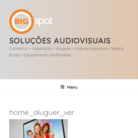
Saltar
para
o
conteúdo
SOLUÇÕES AUDIOVISUAIS
Comércio • Instalação • Aluguer • Videoprojetores • Telas &
Ecrãs • Equipamento Multimédia
Menu
home_aluguer_ver