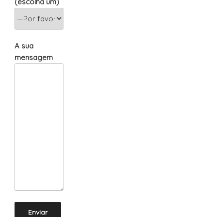
(escolha um)
A sua
mensagem