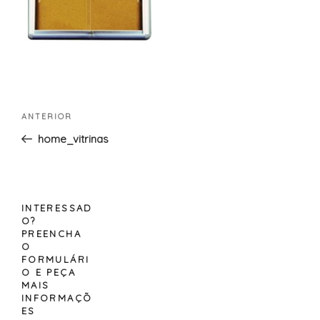
Navegação
Conteúdo
ANTERIOR
de
anterior
home_vitrinas
artigos
INTERESSAD
O?
PREENCHA
O
FORMULÁRI
O E PEÇA
MAIS
INFORMAÇÕ
ES