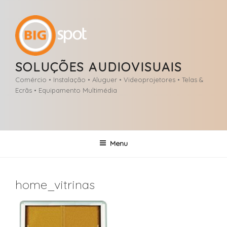
Saltar
para
o
conteúdo
SOLUÇÕES AUDIOVISUAIS
Comércio • Instalação • Aluguer • Videoprojetores • Telas &
Ecrãs • Equipamento Multimédia
Menu
home_vitrinas