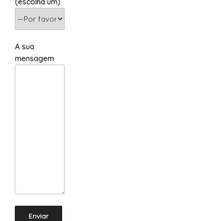
(escolha um)
A sua
mensagem