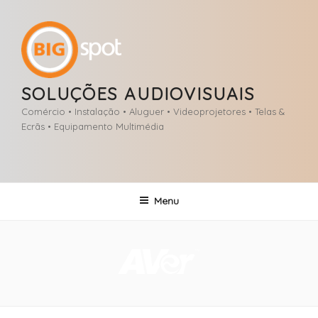
Saltar
para
o
conteúdo
SOLUÇÕES AUDIOVISUAIS
Comércio • Instalação • Aluguer • Videoprojetores • Telas &
Ecrãs • Equipamento Multimédia
Menu