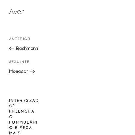
Aver
Navegação
Conteúdo
ANTERIOR
de
anterior
Bachmann
artigos
Conteúdo
SEGUINTE
seguinte
Monacor
INTERESSAD
O?
PREENCHA
O
FORMULÁRI
O E PEÇA
MAIS