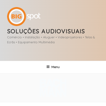
Saltar
para
o
conteúdo
SOLUÇÕES AUDIOVISUAIS
Comércio • Instalação • Aluguer • Videoprojetores • Telas &
Ecrãs • Equipamento Multimédia
Menu