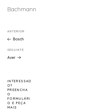
Bachmann
Navegação
Conteúdo
ANTERIOR
de
anterior
Bosch
artigos
Conteúdo
SEGUINTE
seguinte
Aver
INTERESSAD
O?
PREENCHA
O
FORMULÁRI
O E PEÇA
MAIS