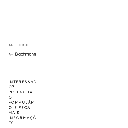
Navegação
Conteúdo
ANTERIOR
de
anterior
Bachmann
artigos
INTERESSAD
O?
PREENCHA
O
FORMULÁRI
O E PEÇA
MAIS
INFORMAÇÕ
ES