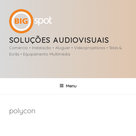
Saltar
para
o
conteúdo
SOLUÇÕES AUDIOVISUAIS
Comércio • Instalação • Aluguer • Videoprojetores • Telas &
Ecrãs • Equipamento Multimédia
Menu
polycon